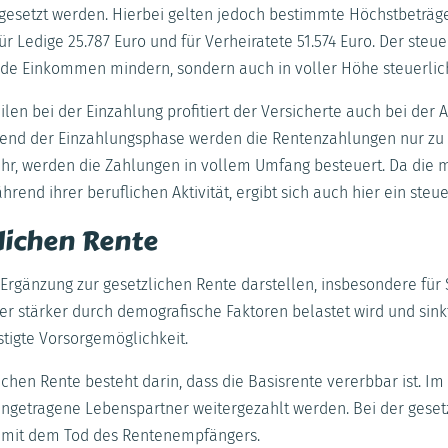
esetzt werden. Hierbei gelten jedoch bestimmte Höchstbeträge,
r Ledige 25.787 Euro und für Verheiratete 51.574 Euro. Der steuer
rnde Einkommen mindern, sondern auch in voller Höhe steuerlic
ilen bei der Einzahlung profitiert der Versicherte auch bei der
end der Einzahlungsphase werden die Rentenzahlungen nur zu ei
ahr, werden die Zahlungen in vollem Umfang besteuert. Da die m
end ihrer beruflichen Aktivität, ergibt sich auch hier ein steuer
zlichen Rente
 Ergänzung zur gesetzlichen Rente darstellen, insbesondere für
 stärker durch demografische Faktoren belastet wird und sinkt,
stigte Vorsorgemöglichkeit.
ichen Rente besteht darin, dass die Basisrente vererbbar ist. Im
ingetragene Lebenspartner weitergezahlt werden. Bei der gesetz
l mit dem Tod des Rentenempfängers.