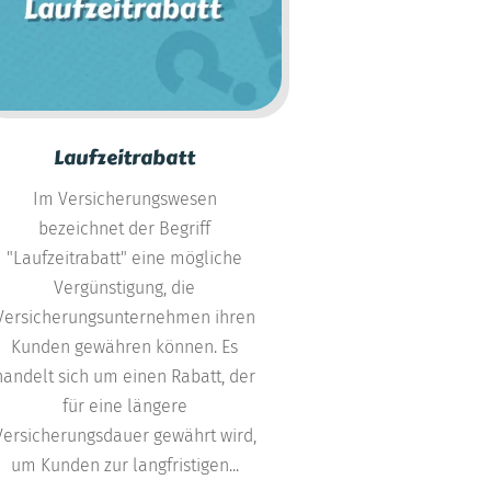
Laufzeitrabatt
Im Versicherungswesen
bezeichnet der Begriff
"Laufzeitrabatt" eine mögliche
Vergünstigung, die
Versicherungsunternehmen ihren
Kunden gewähren können. Es
handelt sich um einen Rabatt, der
für eine längere
Versicherungsdauer gewährt wird,
um Kunden zur langfristigen...