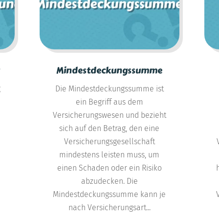
Mindestdeckungssumme
g
Die Mindestdeckungssumme ist
ein Begriff aus dem
Versicherungswesen und bezieht
sich auf den Betrag, den eine
Versicherungsgesellschaft
mindestens leisten muss, um
einen Schaden oder ein Risiko
abzudecken. Die
Mindestdeckungssumme kann je
nach Versicherungsart...