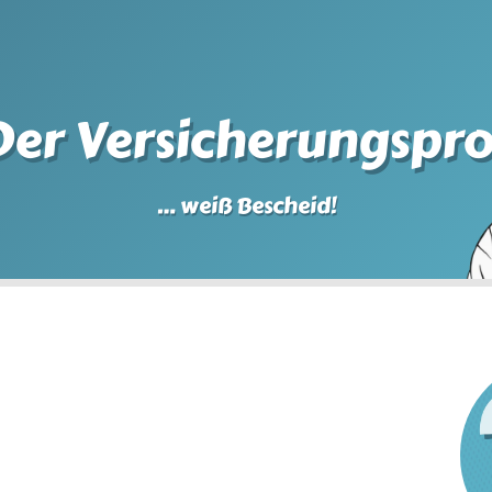
Der Versicherungspro
… weiß Bescheid!