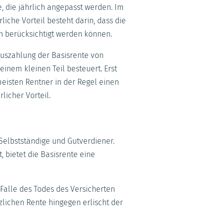
 die jährlich angepasst werden. Im
liche Vorteil besteht darin, dass die
h berücksichtigt werden können.
 Auszahlung der Basisrente von
nem kleinen Teil besteuert. Erst
eisten Rentner in der Regel einen
licher Vorteil.
 Selbstständige und Gutverdiener.
 bietet die Basisrente eine
 Falle des Todes des Versicherten
lichen Rente hingegen erlischt der