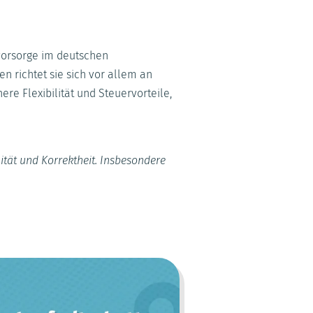
svorsorge im deutschen
n richtet sie sich vor allem an
re Flexibilität und Steuervorteile,
ität und Korrektheit. Insbesondere