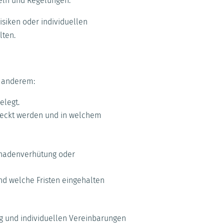
eln und Regelungen.
siken oder individuellen
lten.
r anderem:
elegt.
edeckt werden und in welchem
Schadenverhütung oder
nd welche Fristen eingehalten
ng und individuellen Vereinbarungen